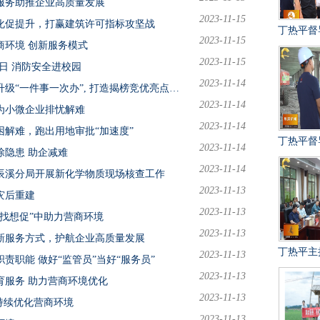
服务助推企业高质量发展
2023-11-15
化促提升，打赢建筑许可指标攻坚战
丁热平督导中华藏书洞项目建设工作时强调 
2023-11-15
商环境 创新服务模式
2023-11-15
传日 消防安全进校园
2023-11-14
【优化营商环境】辰溪县政务服务中心：升级“一件事一次办”, 打造揭榜竞优亮点工作
2023-11-14
为小微企业排忧解难
2023-11-14
解难，跑出用地审批“加速度”
丁热平督导重点文旅项目建设工
2023-11-14
隐患 助企减难
2023-11-14
辰溪分局开展新化学物质现场核查工作
2023-11-13
灾后重建
2023-11-13
找想促”中助力营商环境
2023-11-13
新服务方式，护航企业高质量发展
丁热平主持召开重点文旅项目
2023-11-13
职能 做好“监管员”当好“服务员”
2023-11-13
育服务 助力营商环境优化
2023-11-13
持续优化营商环境
2023-11-13