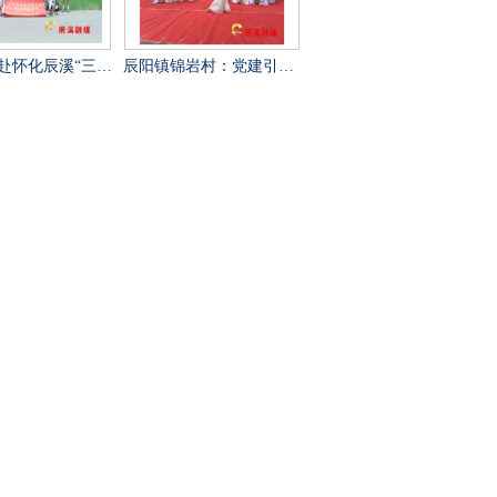
乡”：稻花“鱼”里说丰年，技术赋能绘振兴
辰阳镇锦岩村：党建引领乡村振兴 文艺汇演助力乡风文明