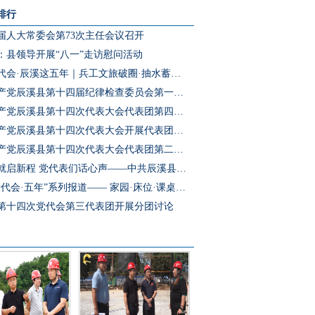
排行
届人大常委会第73次主任会议召开
：县领导开展“八一”走访慰问活动
聚焦党代会·辰溪这五年｜兵工文旅破圈·抽水蓄能冲刺·园区集群成势 辰溪把产业“老底子”变为发展“新引擎”
中国共产党辰溪县第十四届纪律检查委员会第一次全体会议召开
中国共产党辰溪县第十四次代表大会代表团第四次会议开展分团预选
中国共产党辰溪县第十四次代表大会开展代表团第三次会议分团讨论
中国共产党辰溪县第十四次代表大会代表团第二次会议开展分团讨论
蓝图绘就启新程 党代表们话心声——中共辰溪县第十四次党代会代表访谈
“聚焦党代会·五年”系列报道—— 家园·床位·课桌三个坐标读懂辰溪民生温度
第十四次党代会第三代表团开展分团讨论