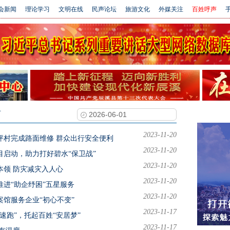
会新闻
理论学习
文明在线
民声论坛
旅游文化
外媒关注
百姓呼声
手
时
2023-11-20
坪村完成路面维修 群众出行安全便利
2023-11-20
启动，助力打好碧水“保卫战”
2023-11-20
本领 防灾减灾入人心
2023-11-20
进“助企纾困”五星服务
2023-11-20
馆服务企业“初心不变”
2023-11-17
速跑”，托起百姓“安居梦”
2023-11-17