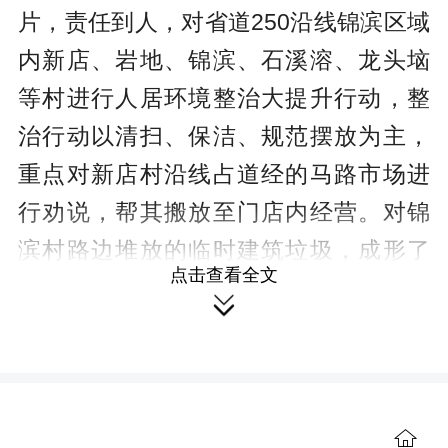
片，责任到人，对省道250沿线锦滨区域
内新店、岩地、锦滨、石溪溶、龙头垴
等村进行人居环境整治大提升行动，整
治行动以清扫、保洁、规范摆放为主，
重点对新店村沿线占道经的马路市场进
行劝说，帮其搬放至门店内经营。对锦
滨村路边堆放的临时建筑垃圾，成形了
点击查看全文
党员干部带头干，群众自觉参与的良好

氛围。大家分工合作，相互配合，经过
几小时的共同努力，省道250沿线的环境
卫生焕然一新，得到了村民群众的一致

好评。