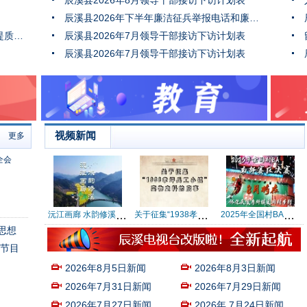
辰溪县2026年8月领导干部接访下访计划表
开展消防安全集中除患攻坚大
辰溪县2026年下半年廉洁征兵举报电话和廉洁征兵监督员公示
整治行动。
守住“烟火气” 树起“文明风”——城区市场提质规范改造行动
辰溪县2026年7月领导干部接访下访计划表
辰溪县2026年7月领导干部接访下访计划表
视频新闻
更多
全会
沅江画廊 水韵修溪”之：春天写给龚家湾古村的“诗情画意”
关于征集“1938孝坪兵工小镇”实物史料的启事
2025年全国村BA南部赛区决赛8月将在怀化辰溪孝坪镇爱国村举行，10省23支代表队将齐聚孝坪爱国村，届时我们不见不散！
思想
列节目
2026年8月5日新闻
2026年8月3日新闻
2026年7月31日新闻
2026年7月29日新闻
2026年7月27日新闻
2026年 7月24日新闻