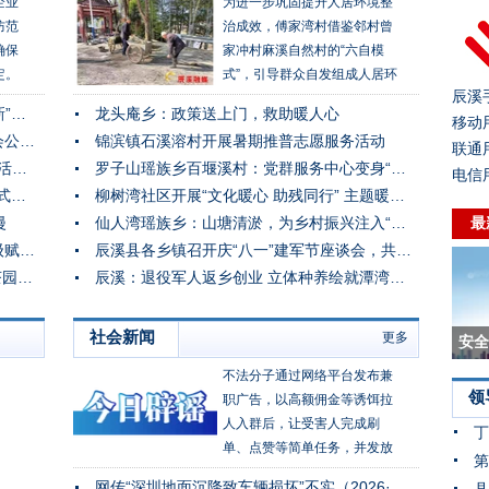
企业
为进一步巩固提升人居环境整
防范
治成效，傅家湾村借鉴邻村曾
确保
家冲村麻溪自然村的“六自模
定。
式”，引导群众自发组成人居环
辰溪
队组
境整治义务改造施工队，主动
战高温 保进度——辰溪大酉书院“文化焕新”冲刺怀化市旅发大会
龙头庵乡：政策送上门，救助暖人心
防安
参与到整治活动中来，对村里
移动用
托管托稳民生 暖心守护假期 辰溪县总工会公益托管破解职工“带娃难”
锦滨镇石溪溶村开展暑期推普志愿服务活动
的沟渠坑塘、主道小巷等重点
联通用
辰溪县“携手庆八一·情暖老兵心”走访慰问活动走进辰阳镇锦岩村
罗子山瑶族乡百堰溪村：党群服务中心变身“小小图书馆”
区域开展集中整治活动。
电信用
家门口就能坐车！辰溪至怀化便民快巴正式开通
柳树湾社区开展“文化暖心 助残同行” 主题暖心活动
漫
仙人湾瑶族乡：山塘清淤，为乡村振兴注入“水动力”
最
繁花缀大道 美景迎盛会 景观公路提质升级赋能旅发大会
辰溪县各乡镇召开庆“八一”建军节座谈会，共叙鱼水深情
舍弃高薪归山乡 90后村支书用实干温暖茶园坪村
辰溪：退役军人返乡创业 立体种养绘就潭湾共富新图景
社会新闻
更多
中国
不法分子通过网络平台发布兼
领
职广告，以高额佣金等诱饵拉
人入群后，让受害人完成刷
丁
单、点赞等简单任务，并发放
小额佣金以获取信任，随后引
网传“深圳地面沉降致车辆损坏”不实（2026·08·06）