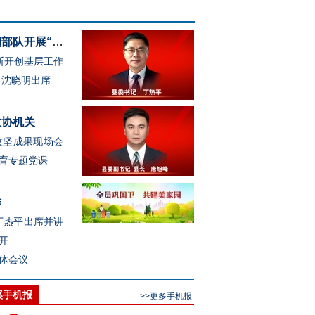
沈晓明毛伟明谢卫江等省领导赴驻湘部队开展“八一”走访慰问
断开创基层工作
 沈晓明出席
政协机关
攻坚成果现场会
育专题党课
作
丁热平出席并讲
守住“烟火气” 树起“文明风”——城区市场提
开
体会议
溪手机报
>>更多手机报