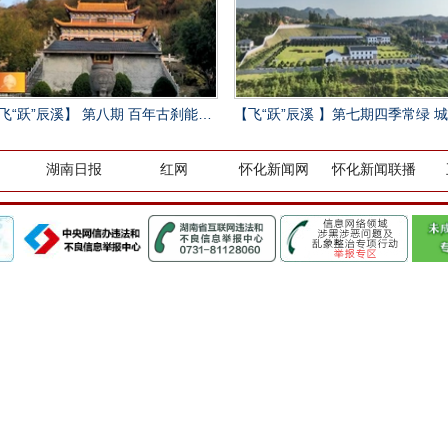
飞“跃”辰溪】 第八期 百年古刹能仁寺
【飞“跃”辰溪 】第七期四季常绿 城南水厂
湖南日报
红网
怀化新闻网
怀化新闻联播