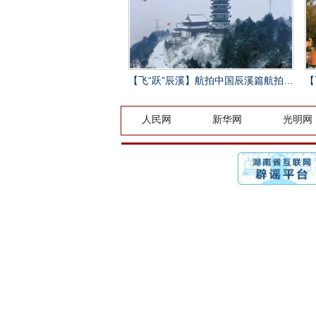
【飞“跃”辰溪】航拍中国辰溪篇航拍成片
【
人民网
新华网
光明网