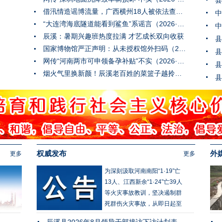
县
诱受害人投入更多资金，再以
借汛情造谣博流量，广西横州18人被依法查处（2026·08·05）
任务未完成、操作异常等拖着
“大连湾海底隧道能看到鲨鱼”系谣言（2026·08·04）
不返还钱款并以其他借口要求
中
辰溪：暑期兴趣班热度拉满 才艺成长双向收获
受害人继续投入，直至受害人
县
发觉被骗。大家要记住：刷单
国家博物馆严正声明：从未授权馆外扫码（2026·08·03）
县
获返利本身就是违法行为，所
网传“河南两市可申领备孕补贴”不实（2026·07·31）
县
有要求垫资做任务的兼职刷
烟火气里换新颜！辰溪老百姓的菜篮子越拎越舒心
县
单，都是诈骗！
权威发布
外
更多
更多
为深刻汲取河南南阳“1·19”亡
13人、江西新余“1·24”亡39人
等火灾事故教训，坚决遏制群
死群伤火灾事故，从即日起至
3月31日，在全省范围内组织