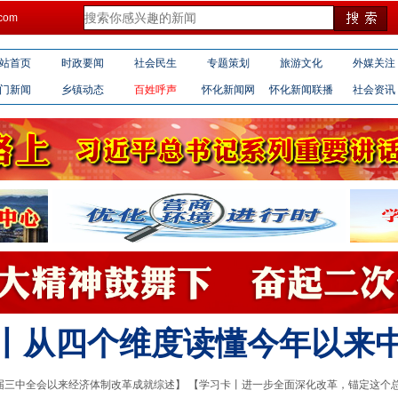
com
站首页
时政要闻
社会民生
专题策划
旅游文化
外媒关注
门新闻
乡镇动态
百姓呼声
怀化新闻网
怀化新闻联播
社会资讯
丨从四个维度读懂今年以来
届三中全会以来经济体制改革成就综述】
【学习卡丨进一步全面深化改革，锚定这个