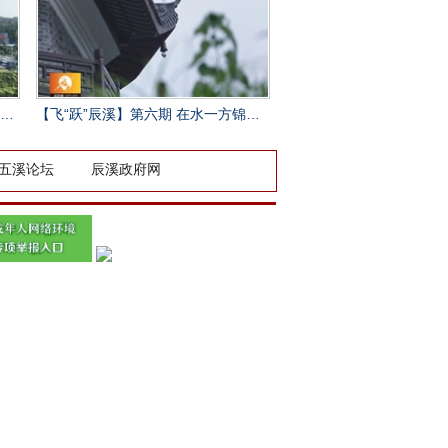
【飞“跃”辰溪】第六期 在水一方锦岩塔
五溪论坛
辰溪政府网