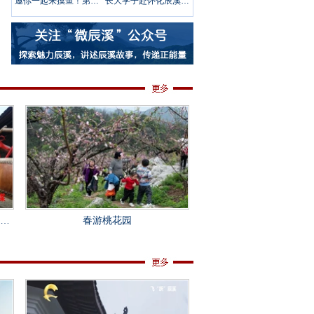
邀你一起来摸鱼！第五届中国·辰溪稻花鱼文化节火热来袭
长大学子赴怀化辰溪“三下乡”：稻花“鱼”里说丰年，技术赋能绘振兴
春游桃花园