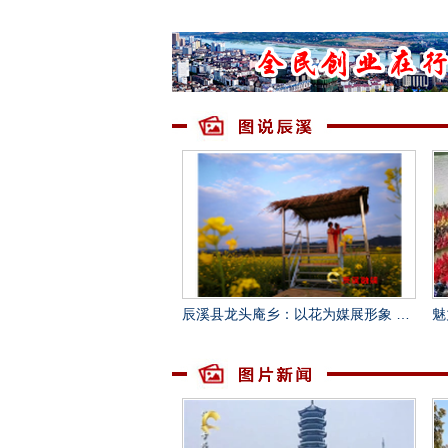
辰溪县龙头庵乡：以花为媒展形象 文旅融合促发展
魅力