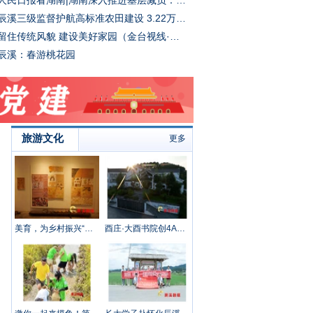
人民日报看湖南|湖南深入推进基层减负：强化机制建设 巩固减负成果
为“三湘护农”乡村振兴监督重
辰溪三级监督护航高标准农田建设 3.22万亩高标准农田将于5月全面建成
点，对项目选址、设计、招投
标、施工等从严监督，确保依
留住传统风貌 建设美好家园（金台视线·关注传统村落保护②）
规依纪依法，符合生产需求和
辰溪：春游桃花园
群众意愿。
旅游文化
更多
美育，为乡村振兴“铸魂”——辰溪县罗子山瑶族乡学校开展大树艺术节
酉庄·大酉书院创4A级旅游景区 助推全县服务业发展