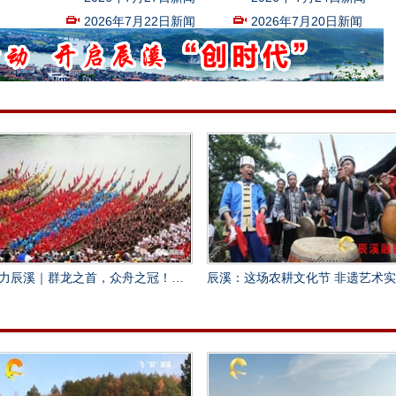
2026年7月22日新闻
2026年7月20日新闻
辰溪｜群龙之首，众舟之冠！辰溪黄溪口片区燕尾龙舟甲天下
辰溪：这场农耕文化节 非遗艺术实力“圈粉”