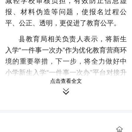
减轻学校审核负担，有效防止信息虚
报、材料伪造等问题，使报名过程公
平、公正、透明，更促进了教育公平。
县教育局相关负责人表示，将新生
入学“一件事一次办”作为优化教育营商环
境的重要举措，下一步，将全力做好中
小学新生入学“一件事一次办”平台对接升
点击查看全文
级，不断扩大“一件事一次办”覆盖范围，

新生报名入学材料在该平台通过核验，
不再线下重复核验；通过信息化手段，
优化审批流程、
精减
申报材料、提高审
批效率，进一步提升服务效能，为学校
