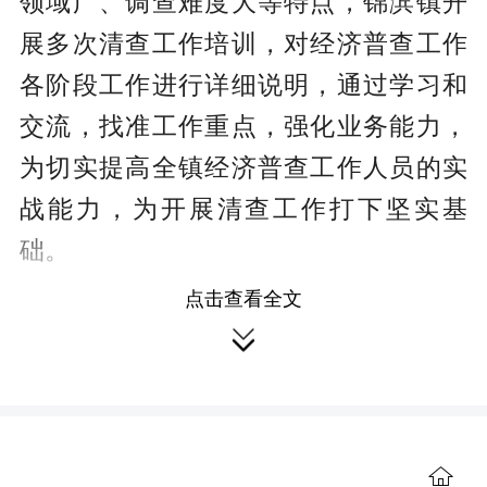
领域广、调查难度大等特点，锦滨镇开
展多次清查工作培训，对经济普查工作
各阶段工作进行详细说明，通过学习和
交流，找准工作重点，强化业务能力，
为切实提高全镇经济普查工作人员的实
战能力，为开展清查工作打下坚实基
础。
点击查看全文
稳推进，开展“地毯式”清查工作。锦

滨镇根据网格化优势，仔细核查普查小
区划分情况，实行产，明确普查员分片
包保工作机制，坚守“实际入户，数据真
实”的原则，经济普查员在实地入户清查
