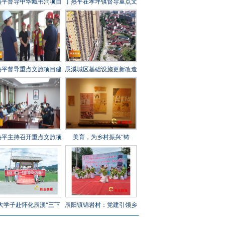
热平督导中华藏书洞项目
丁热平在孝坪镇督导重点文
设工作时强调 全力攻坚
旅项目建设时强调 紧盯节
刺 守牢安全底线 打造经
点 全力冲刺 高标准高质量
起检验的精品文旅项目
高效率推进项目建设
热平督导重点文旅项目建
辰溪城区基础设施更新改造
工作时强调 以匠心打造
工程全速推进
年兵工文化传承新地标
热平主持召开重点文旅项
美育，为乡村振兴“铸
建设调度会 全力打造“福
魂”——辰溪县罗子山瑶族
地怀化”文旅新秀
乡学校开展大树艺术节
大学子赴怀化辰溪“三下
辰阳镇锦岩村：党建引领乡
”：稻花“鱼”里说丰年，
村振兴 文艺汇演助力乡风