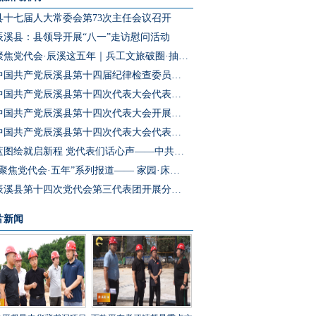
县十七届人大常委会第73次主任会议召开
辰溪县：县领导开展“八一”走访慰问活动
聚焦党代会·辰溪这五年｜兵工文旅破圈·抽水蓄能冲刺·园区集群成势 辰溪把产业“老底子”变为发展“新引擎”
中国共产党辰溪县第十四届纪律检查委员会第一次全体会议召开
中国共产党辰溪县第十四次代表大会代表团第四次会议开展分团预选
中国共产党辰溪县第十四次代表大会开展代表团第三次会议分团讨论
中国共产党辰溪县第十四次代表大会代表团第二次会议开展分团讨论
蓝图绘就启新程 党代表们话心声——中共辰溪县第十四次党代会代表访谈
“聚焦党代会·五年”系列报道—— 家园·床位·课桌三个坐标读懂辰溪民生温度
辰溪县第十四次党代会第三代表团开展分团讨论
片新闻