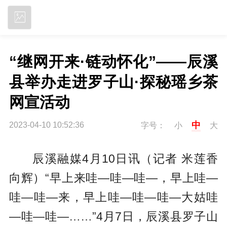
立即下载
“继网开来·链动怀化”——辰溪
县举办走进罗子山·探秘瑶乡茶
网宣活动
中
2023-04-10 10:52:36
字号：
小
大
辰溪融媒4月10日讯（记者 米莲香
向辉）“早上来哇—哇—哇—，早上哇—
哇—哇—来，早上哇—哇—哇—大姑哇
—哇—哇—……”
4月7
日
，辰溪县
罗子山