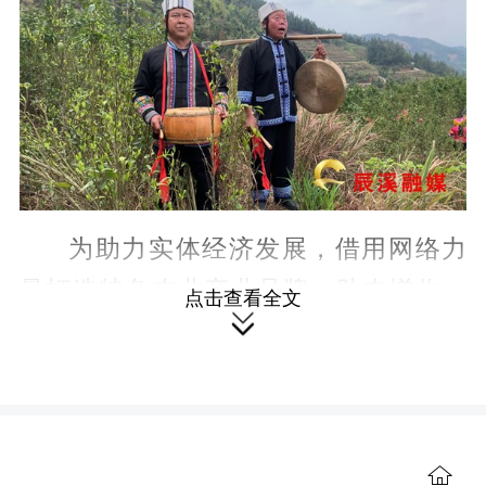
为助力实体经济发展，借用网络力
量打造特色农业产业品牌，助农增收，
点击查看全文

推动辰溪县产业高质量发展，助推乡村
振兴。当天，该县举办“
继网开来
•链动怀
化”一一走进罗子山·探秘瑶乡茶网宣活
动，30余名网络大V、自媒体人员、媒体
