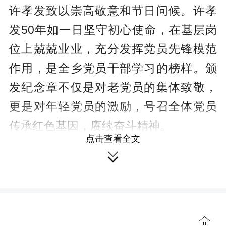
许孝发致以崇高敬意和节日问候。许孝
发50年如一日坚守初心使命，在基层岗
位上兢兢业业，充分发挥党员先锋模范
作用，是全乡党员干部学习的榜样。颁
发纪念章不仅是对老党员的集体致敬，
更是对年轻党员的激励，号召全体党员
传承红色基因，赓续奋斗精神。
点击查看全文
许孝发激动地表示，纪念章是党对

老党员的最高褒奖，自己将永远铭记入
党誓词，继续发挥余热，为乡村振兴建
言献策。长田村党支部党员代表、驻村
