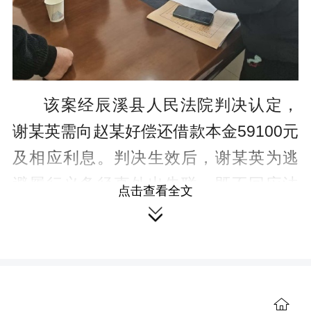
该案经辰溪县人民法院判决认定，
谢某英需向赵某好偿还借款本金59100元
及相应利息。判决生效后，谢某英为逃
避履行义务径直外出失联，既不回应法
点击查看全文

院传唤，也不与申请执行人沟通，致使
生效判决难以落地。年事已高的赵某好
迟迟未能拿回欠款，无奈之下向法院申
请强制执行。
