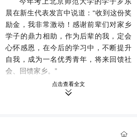
今年考上北京师范大学的学子罗东
晨在新生代表发言中说道：“收到这份奖
励金，我非常激动！感谢前辈们对家乡
学子的鼎力相助，作为后辈的我，定会
心怀感恩，在今后的学习中，不断提升
自我，成为一名优秀青年，将来回馈社
会、回馈家乡。”
点击查看全文
准大一新生丁饶峰在采访中告诉记

者，他的父亲从小就教育他要为家乡做
奉献，这是责任更是荣耀。未来，他希
望自己能将所学知识与家乡的发展需求
结合，助力乡村振兴。“我会用实际行动
