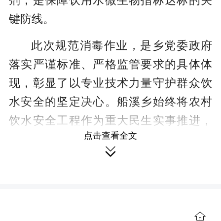
剂，是保障饮用水微生物指标达标的关
键防线。
此次规范消毒作业，是乡党委政府
落实严谨标准、严格监管要求的具体体
现，彰显了以专业技术力量守护群众饮
水安全的坚定决心。
船溪乡始终将农村
饮水安全工程作为重大民生实事推进，
点击查看全文
持续加强水源保护、净化消毒及末梢水

水质监测全链条管理，让汩汩清流不
仅“到门口”，更要“放心入口”，为乡村振
兴夯实健康之基。
