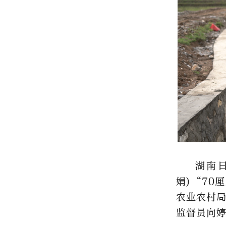
湖南日
娟)“70
农业农村
监督员向