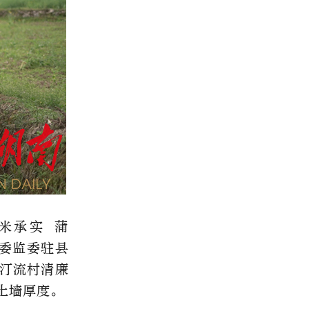
米承实 蒲
纪委监委驻县
汀流村清廉
土墙厚度。