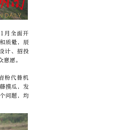
年1月全面开
度和质量，辰
设计、招投
众意愿。
岩粉代替机
藤摸瓜，发
多个问题，均