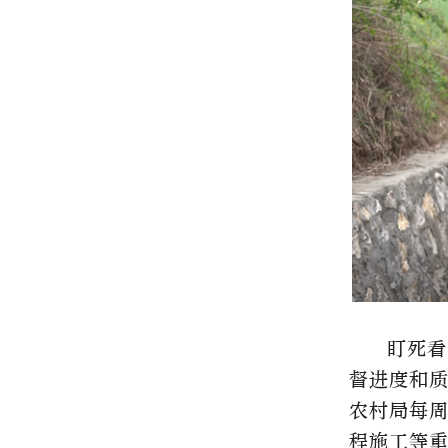
盯死看
督进度和质
农村局每
程施工等