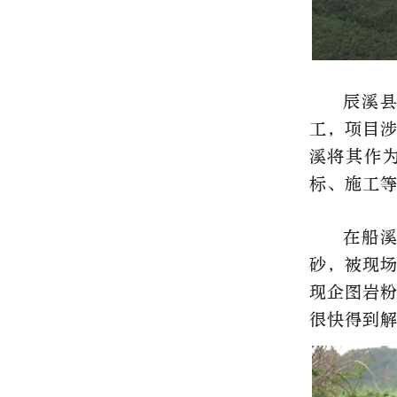
辰溪县
工，项目涉
溪将其作
标、施工
在船
砂，被现
现企图岩粉
很快得到