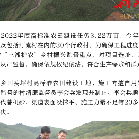
2022年度高标准农田建设任务3.22万亩，今
及包括汀流村在内的30个行政村。为确保工程进
为“三湘护农”乡村振兴监督重点，对项目选址、
等从严监督，确保依规依纪依法，符合生产需求和群
溪乡田头坪村高标准农田建设工地，施工方擅自用
场监督的村清廉监督员李会兵发现并制止。李会兵顺
代替机砂、渠道表面没抹平、施工力量不足等20
解决。