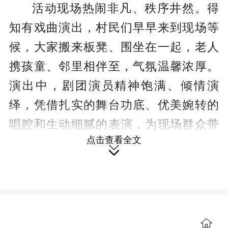
活动现场热闹非凡、秩序井然。得
知有戏曲演出，村民们早早来到现场等
候，大家搬来板凳、围坐在一起，老人
携孩童、邻里相伴至，气氛温馨浓厚。
演出中，剧团演员精神饱满、倾情演
绎，凭借扎实的舞台功底、优美婉转的
唱腔和生动细腻的表演，为现场群众带
点击查看全文
来一段段经典精彩的辰河高腔选段。原

汁原味的乡土唱腔、接地气的剧情内
容，贴合群众审美喜好，引得台下掌声
不断、喝彩连连，极大丰富了村民的业
余文化生活。
