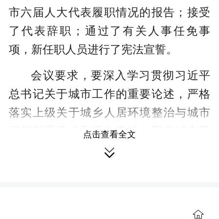
市六届人大代表履职情况的报告；接受
了代表辞职；通过了有关人事任免事
项，新任职人员进行了宪法宣誓。
会议要求，要深入学习贯彻习近平
总书记关于城市工作的重要论述，严格
落实上级关于城乡人居环境整治与城市
更新部署要求和工作安排，聚焦城市风
点击查看全文
貌提升与精细化管理增效，不断完善城

市功能、增强承载能力、提升品质形
象，全力打造宜居宜业宜游现代化城
区。要进一步突出政治引领，增强依法
