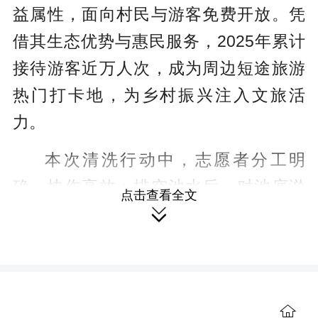
益属性，面向村民与游客免费开放。凭
借其生态优势与惠民服务，2025年累计
接待游客近万人次，成为周边短途旅游
热门打卡地，为乡村振兴注入文旅活
力。
本次清洗行动中，志愿者分工明
确、协作高效：排空池水后，对池底淤
点击查看全文

泥、池壁污渍进行全面清刷消毒；同步
对泳池周边步道、休息区、防护设施等
开展深度清洁。志愿者们不畏酷暑、细
致入微，经过集中攻坚，泳池环境焕然
