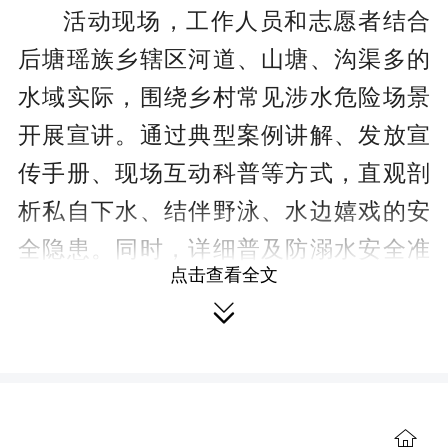
活动现场，工作人员和志愿者结合
后塘瑶族乡辖区河道、山塘、沟渠多的
水域实际，围绕乡村常见涉水危险场景
开展宣讲。通过典型案例讲解、发放宣
传手册、现场互动科普等方式，直观剖
析私自下水、结伴野泳、水边嬉戏的安
全隐患。同时，详细普及防溺水安全准
点击查看全文
则，细致讲解落水自救、科学施救、避

险逃生等实用知识，重点纠正学生盲目
施救的危险行为，引导全体学生敬畏生
命、远离危险水域，切实提升自我保护
和应急处置能力。
