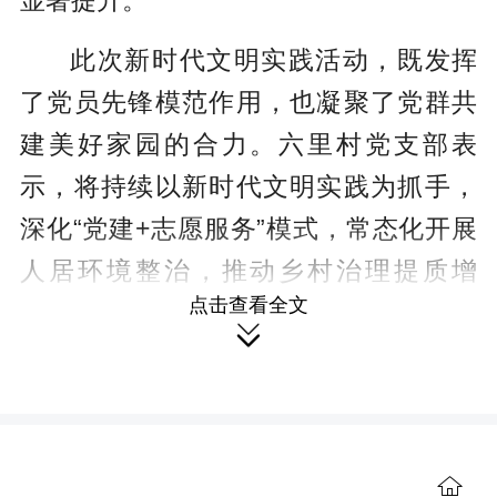
显著提升。
此次新时代文明实践活动，既发挥
了党员先锋模范作用，也凝聚了党群共
建美好家园的合力。六里村党支部表
示，将持续以新时代文明实践为抓手，
深化“党建+志愿服务”模式，常态化开展
人居环境整治，推动乡村治理提质增
点击查看全文
效，让“志愿红”成为六里村乡村振兴路上

的亮眼底色。
【责编 康卉】
（本站原创文章，未经授权，禁止
