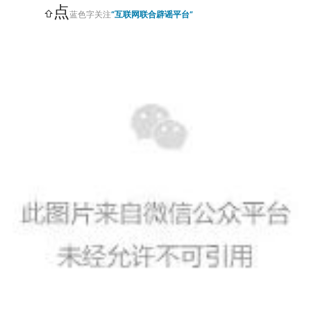
点
⇧
蓝色字关注
“互联网联合辟谣平台”