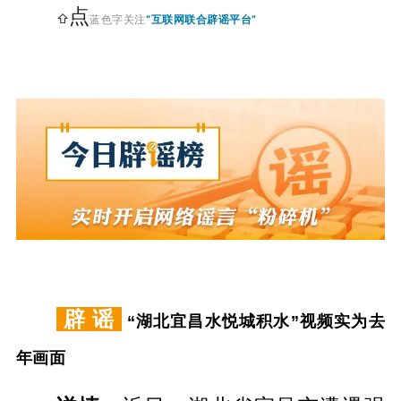
点
⇧
蓝色字关注
“互联网联合辟谣平台”
辟 谣
“湖北宜昌水悦城积水”视频实为去
年画面