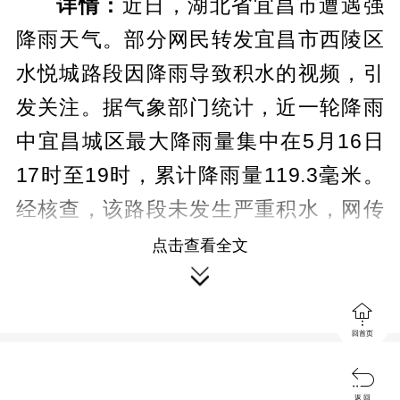
详情：
近日，湖北省宜昌市遭遇强
降雨天气。部分网民转发宜昌市西陵区
水悦城路段因降雨导致积水的视频，引
发关注。据气象部门统计，近一轮降雨
中宜昌城区最大降雨量集中在5月16日
17时至19时，累计降雨量119.3毫米。
经核查，该路段未发生严重积水，网传
视频实为2025年6月18日发布。目前，
点击查看全文

相关视频已删除。（来源：“湖北网络辟
谣”微信公众号、西陵发布）

回首页
科 普
如何吃对营养，守护甲状腺健康

返 回