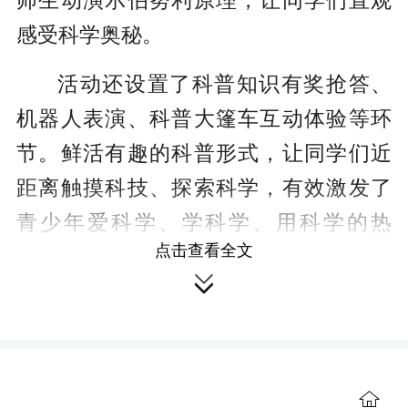
师生动演示伯努利原理，让同学们直观
感受科学奥秘。
活动还设置了科普知识有奖抢答、
机器人表演、科普大篷车互动体验等环
节。鲜活有趣的科普形式，让同学们近
距离触摸科技、探索科学，有效激发了
青少年爱科学、学科学、用科学的热
点击查看全文
情，切实提升了县域青少年科学素养。

“参观完科技展后，我不仅学到了很
多知识，还明白了知识是对人类有益的
事。科学太有趣了，希望以后能多参加
