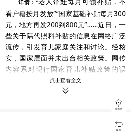
老人带娃每月可领补贴，不
详情：
“
看户籍按月发放”“国家基础补贴每月300
元，地方再发200到800元”……近日，一
些关于隔代照料补贴的信息在网络广泛
流传，引发育儿家庭关注和讨论。经核
实，国家层面并未出台相关政策。网传
内容系对现行国家育儿补贴政策的误
读、拼凑和夸大，属不实信息。
点击查看全文

首先，网传文件并不存在。该文虽以“政策解

读”面貌出现，但通篇未提供任何文件文号、发布机
回首页
关或官方链接，属于典型的“无来源、无文号、无落

返 回