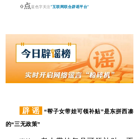
点
⇧
蓝色字关注
“互联网联合辟谣平台”
辟 谣
“帮子女带娃可领补贴”是东拼西凑
的“三无政策”