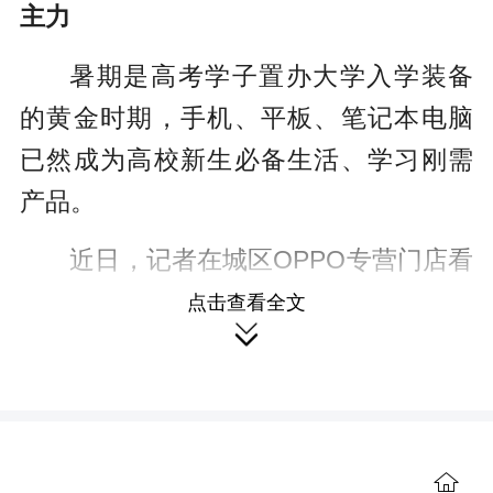
主力
暑期是高考学子置办大学入学装备
的黄金时期，手机、平板、笔记本电脑
已然成为高校新生必备生活、学习刚需
产品。
近日，记者在城区OPPO专营门店看
到，门店外“青春同行，好礼狂补”主题宣
点击查看全文

传海报醒目亮眼，店内精心布置金榜题
名、青春暑期主题装饰，氛围感十足。
不少高考毕业生结伴进店体验、选购数
码产品，门店咨询、体验、成交氛围十
