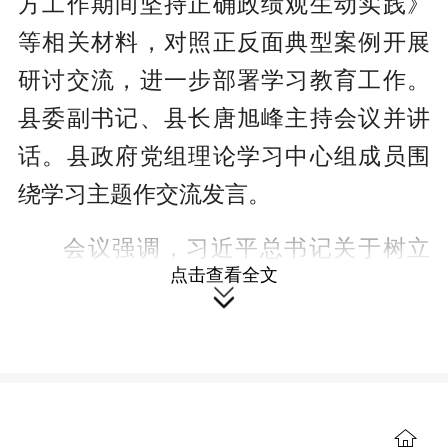
方工作期间坚持正确政绩观生动实践》
等相关材料，对照正反面典型案例开展
研讨交流，进一步部署学习教育工作。
县委副书记、县长唐旭峰主持会议并讲
话。县政府党组理论学习中心组成员围
绕学习主题作交流发言。
会议强调，习近平总书记关于树立
点击查看全文
和践行正确政绩观的重要论述，高屋建

瓴、内涵丰富，深刻回答了政绩为谁而
树、树什么样的政绩、靠什么树政绩等
重大问题，为党员干部干事创业提供了
根本遵循。全县政府系统要把学习贯彻
