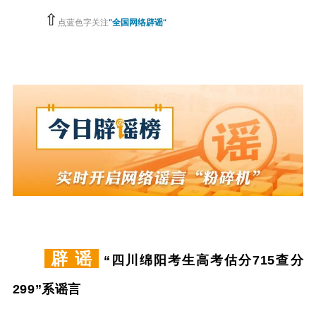
⇧
点
蓝色字关注
“全国网络辟谣”
辟 谣
“四川绵阳考生高考估分715查分
299”系谣言