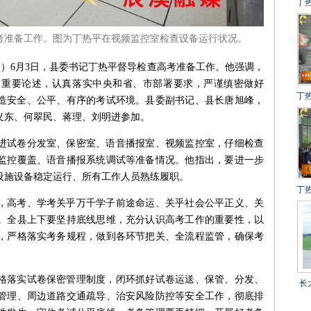
丁
建
高考准备工作。图为丁热平在视频监控室检查设备运行状况。
冲
得
余状）6月3日，县委书记丁热平督导检查高考准备工作。他强调，
的重要论述，认真落实中央和省、市部署要求，严谨缜密做好
丁
营造安全、公平、有序的考试环境。县委副书记、县长唐旭峰，
设
义东、何翠民、蒋理、刘明进参加。
百
进试卷分发室、保密室、语音播报室、视频监控室，仔细检查
监控覆盖、语音播报系统调试等准备情况。他指出，要进一步
设施设备稳定运行、所有工作人员熟练履职。
丁
，高考、学考关乎万千学子前途命运、关乎社会公平正义、关
目
。全县上下要坚持底线思维，充分认识高考工作的重要性，以
，严格落实考务规程，做到各环节把关、全流程监管，确保考
格落实试卷保密管理制度，闭环抓好试卷运送、保管、分发、
长
管理、周边道路交通疏导、治安风险防控等安全工作，彻底排
乡