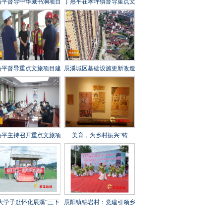
热平督导中华藏书洞项目
丁热平在孝坪镇督导重点文
设工作时强调 全力攻坚
旅项目建设时强调 紧盯节
刺 守牢安全底线 打造经
点 全力冲刺 高标准高质量
起检验的精品文旅项目
高效率推进项目建设
热平督导重点文旅项目建
辰溪城区基础设施更新改造
工作时强调 以匠心打造
工程全速推进
年兵工文化传承新地标
热平主持召开重点文旅项
美育，为乡村振兴“铸
建设调度会 全力打造“福
魂”——辰溪县罗子山瑶族
地怀化”文旅新秀
乡学校开展大树艺术节
大学子赴怀化辰溪“三下
辰阳镇锦岩村：党建引领乡
”：稻花“鱼”里说丰年，
村振兴 文艺汇演助力乡风