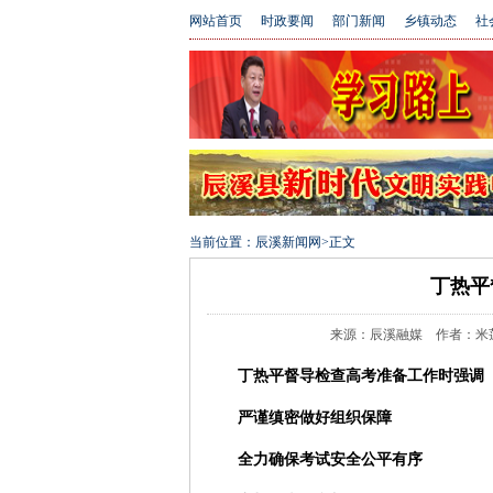
网站首页
时政要闻
部门新闻
乡镇动态
社
当前位置：
辰溪新闻网
>
正文
丁热平
来源：辰溪融媒 作者：米莲香 余
丁热平督导
检查
高考
准备
工作
时强调
严谨缜密
做好
组织
保障
全力
确保
考试
安全
公平
有序