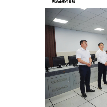
唐旭峰李伟
参加