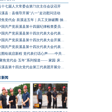
县十七届人大常委会第73次主任会议召开
辰溪县：县领导开展“八一”走访慰问活动
聚焦党代会·辰溪这五年｜兵工文旅破圈·抽水蓄能冲刺·园区集群成势 辰溪把产业“老底子”变为发展“新引擎”
中国共产党辰溪县第十四届纪律检查委员会第一次全体会议召开
中国共产党辰溪县第十四次代表大会代表团第四次会议开展分团预选
中国共产党辰溪县第十四次代表大会开展代表团第三次会议分团讨论
中国共产党辰溪县第十四次代表大会代表团第二次会议开展分团讨论
蓝图绘就启新程 党代表们话心声——中共辰溪县第十四次党代会代表访谈
“聚焦党代会·五年”系列报道—— 家园·床位·课桌三个坐标读懂辰溪民生温度
辰溪县第十四次党代会第三代表团开展分团讨论
片新闻