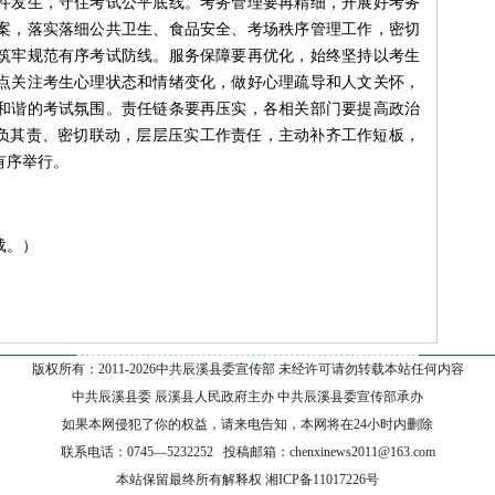
件发生，守住考试公平底线。考务管理要再精细，开展好考务
案，落实落细公共卫生、食品安全、考场秩序管理工作，密切
筑牢规范有序考试防线。服务保障要再优化，始终坚持以考生
点关注考生心理状态和情绪变化，做好心理疏导和人文关怀，
和谐的考试氛围。责任链条要再压实，各相关部门要提高政治
各负其责、密切联动，层层压实工作责任，主动补齐工作短板，
有序举行。
载。）
--------------------------------------------------------------
版权所有：2011-
2026中共辰溪县委宣传部 未经许可请勿转载本站任何内容
中共辰溪县委 辰溪县人民政府主办 中共辰溪县委宣传部承办
如果本网侵犯了你的权益，请来电告知，本网将在24小时内删除
联系电话：0745—5232252 投稿邮箱：chenxinews2011@163.com
本站保留最终所有解释权 湘ICP备11017226号