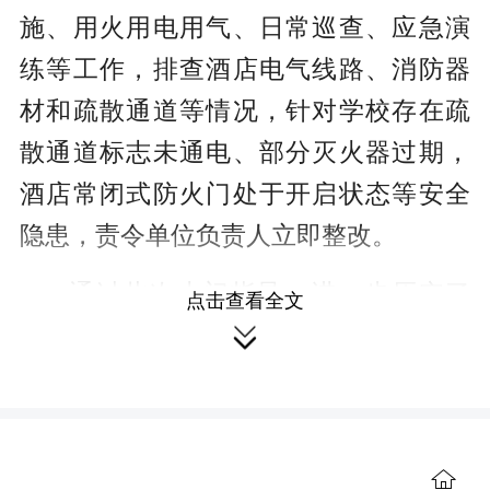
施、用火用电用气、日常巡查、应急演
练等工作，排查酒店电气线路、消防器
材和疏散通道等情况，针对学校存在疏
散通道标志未通电、部分灭火器过期，
酒店常闭式防火门处于开启状态等安全
隐患，责令单位负责人立即整改。
通过此次上门指导，进一步压实了
点击查看全文

各场所消防安全管理责任，及时清除了
一批安全隐患。下一步，大队将持续在
高考期间加大巡查值守与宣传提醒力
度，全力守护考生平安赴考。
