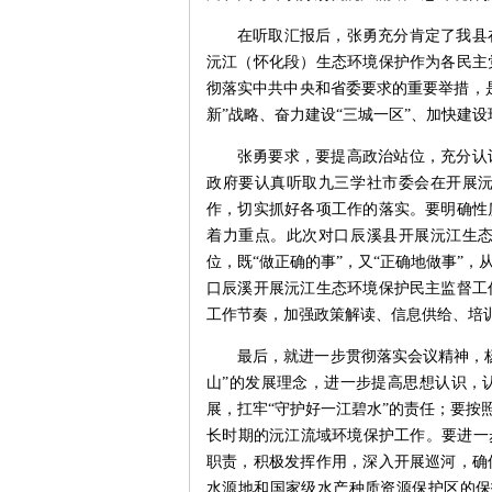
在听取汇报后，张勇充分肯定了我县
沅江（怀化段）生态环境保护作为各民主
彻落实中共中央和省委要求的重要举措，
新”战略、奋力建设“三城一区”、加快建
张勇要求，要提高政治站位，充分认
政府要认真听取九三学社市委会在开展
作，切实抓好各项工作的落实。要明确性
着力重点。此次对口辰溪县开展沅江生
位，既“做正确的事”，又“正确地做事”
口辰溪开展沅江生态环境保护民主监督工
工作节奏，加强政策解读、信息供给、培
最后，就进一步贯彻落实会议精神，
山”的发展理念，进一步提高思想认识，
展，扛牢“守护好一江碧水”的责任；要按
长时期的沅江流域环境保护工作。要进一
职责，积极发挥作用，深入开展巡河，确
水源地和国家级水产种质资源保护区的保