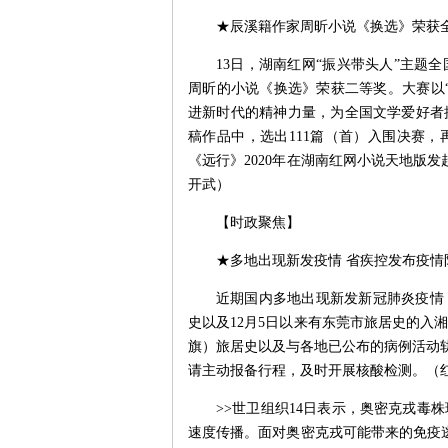
★辰溪籍作家周昕小说《换选》荣获
13日，湖南红网“振兴带头人”主题
周昕的小说《换选》荣获二等奖。大赛以
进新时代的精神力量，为全国文学爱好者提
稿作品中，选出111篇（首）入围决赛
《远行》2020年在湖南红网小说天地版发
开武）
【时政聚焦】
★多地出现新发疫情 省疾控发布疫情
近期国内多地出现新发新冠肺炎疫情，
史以及12月5日以来有东莞市旅居史的入
旗）旅居史以及与各地已公布的病例活动轨
请主动报备行程，及时开展核酸检测。（
>>世卫组织14日表示，奥密克戎毒
速度传播。面对奥密克戎可能带来的免疫