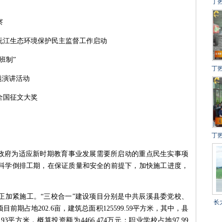
丁
建
察
冲
沅江生态环境保护民主监督工作启动
得
班制”
丁
题演讲活动
设
全国征文大奖
百
丁
目
县政府为适应新时期教育事业发展需要所启动的重点民生实事项
科学倒排工期，在保证质量和安全的前提下，加快施工进度，
正加紧施工。“三校合一”建设项目分别是中共辰溪县委党校、
长
期占地202.6亩，建筑总面积125599.59平方米，其中，县
乡
.93平方米，概算投资额为4466.474万元；职业学校占地97.99