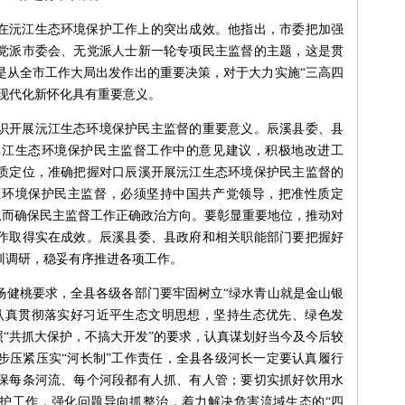
在沅江生态环境保护工作上的突出成效。他指出，市委把加强
党派市委会、无党派人士新一轮专项民主监督的主题，这是贯
是从全市工作大局出发作出的重要决策，对于大力实施“三高四
设现代化新怀化具有重要意义。
识开展沅江生态环境保护民主监督的重要意义。辰溪县委、县
沅江生态环境保护民主监督工作中的意见建议，积极地改进工
质定位，准确把握对口辰溪开展沅江生态环境保护民主监督的
态环境保护民主监督，必须坚持中国共产党领导，把准性质定
，从而确保民主监督工作正确政治方向。要彰显重要地位，推动对
作取得实在成效。辰溪县委、县政府和相关职能部门要把握好
训调研，稳妥有序推进各项工作。
杨健桃要求，全县各级各部门要牢固树立“绿水青山就是金山银
认真贯彻落实好习近平生态文明思想，坚持生态优先、绿色发
照“共抓大保护，不搞大开发”的要求，认真谋划好当今及今后较
步压紧压实“河长制”工作责任，全县各级河长一定要认真履行
保每条河流、每个河段都有人抓、有人管；要切实抓好饮用水
护工作，强化问题导向抓整治，着力解决危害流域生态的“四