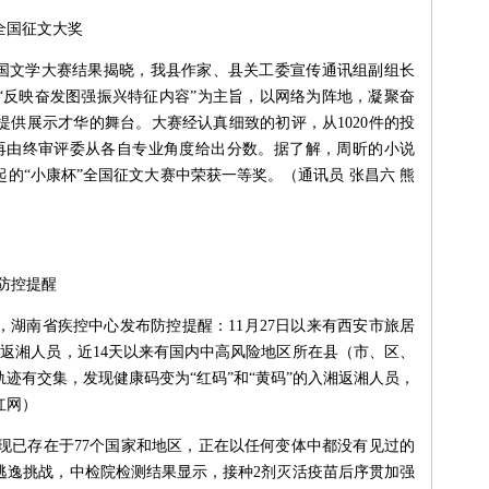
全国征文大奖
全国文学大赛结果揭晓，我县作家、县关工委宣传通讯组副组长
“反映奋发图强振兴特征内容”为主旨，以网络为阵地，凝聚奋
供展示才华的舞台。大赛经认真细致的初评，从1020件的投
，再由终审评委从各自专业角度给出分数。据了解，周昕的小说
起的“小康杯”全国征文大赛中荣获一等奖。（通讯员 张昌六 熊
防控提醒
湖南省疾控中心发布防控提醒：11月27日以来有西安市旅居
湘返湘人员，近14天以来有国内中高风险地区所在县（市、区、
迹有交集，发现健康码变为“红码”和“黄码”的入湘返湘人员，
红网）
株现已存在于77个国家和地区，正在以任何变体中都没有见过的
逃逸挑战，中检院检测结果显示，接种2剂灭活疫苗后序贯加强