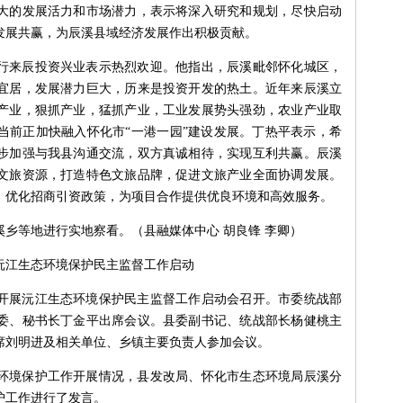
大的发展活力和市场潜力，表示将深入研究和规划，尽快启动
发展共赢，为辰溪县域经济发展作出积极贡献。
行来辰投资兴业表示热烈欢迎。他指出，辰溪毗邻怀化城区，
宜居，发展潜力巨大，历来是投资开发的热土。近年来辰溪立
产业，狠抓产业，猛抓产业，工业发展势头强劲，农业产业取
当前正加快融入怀化市“一港一园”建设发展。丁热平表示，希
步加强与我县沟通交流，双方真诚相待，实现互利共赢。辰溪
文旅资源，打造特色文旅品牌，促进文旅产业全面协调发展。
，优化招商引资政策，为项目合作提供优良环境和高效服务。
乡等地进行实地察看。（县融媒体中心 胡良锋 李卿）
沅江生态环境保护民主监督工作启动
县开展沅江生态环境保护民主监督工作启动会召开。市委统战部
委、秘书长丁金平出席会议。县委副书记、统战部长杨健桃主
席刘明进及相关单位、乡镇主要负责人参加会议。
环境保护工作开展情况，县发改局、怀化市生态环境局辰溪分
护工作进行了发言。