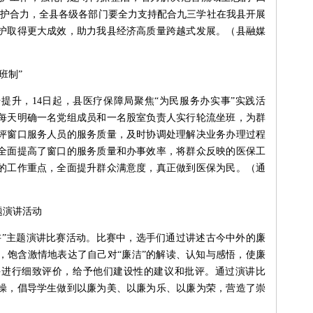
保护合力，全县各级各部门要全力支持配合九三学社在我县开展
护取得更大成效，助力我县经济高质量跨越式发展。（县融媒
班制”
提升，14日起，县医疗保障局聚焦“为民服务办实事”实践活
每天明确一名党组成员和一名股室负责人实行轮流坐班，为群
评窗口服务人员的服务质量，及时协调处理解决业务办理过程
全面提高了窗口的服务质量和办事效率，将群众反映的医保工
的工作重点，全面提升群众满意度，真正做到医保为民。（通
题演讲活动
讲”主题演讲比赛活动。比赛中，选手们通过讲述古今中外的廉
，饱含激情地表达了自己对“廉洁”的解读、认知与感悟，使廉
手进行细致评价，给予他们建设性的建议和批评。通过演讲比
操，倡导学生做到以廉为美、以廉为乐、以廉为荣，营造了崇