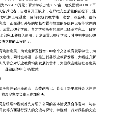
25884.79万元；育才学校占地80.57亩，建筑面积41138.98平
。负责人告诉记者，自项目开工以来，在严把安全质量的前提下，通
夺秒抢抓工程进度，目前职校的教学楼、宿舍、综合楼、图书
完成，正在进行外场的地板布置与教室的多媒体设备等软件的
学，设置2500个学位。育才学校所有的主体已经基本完工，目前
全部完工并投入使用，计划设置3500个学位，其中初中部1600
续加快党校的工程建设。
均衡发展、为城南新区新增3500余个义务教育就学学位，为
效途径，同时也将进一步推进我县职业教育发展，大幅提升新
人民群众对职业教育均衡发展的需求，为促我县经济社会发展
（县融媒体中心 杨雨澍）
察
来辰考察并召开座谈会，县委副书记、县长丁热平主持会议并讲
、柿溪乡主要负责人参加座谈。
司总经理钟巍巍首先介绍了公司的基本情况及合作意向，与会
开发等方面进行深入的交流与探讨。钟巍巍一行对我县的文旅