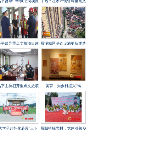
热平督导中华藏书洞项目
丁热平在孝坪镇督导重点文
设工作时强调 全力攻坚
旅项目建设时强调 紧盯节
刺 守牢安全底线 打造经
点 全力冲刺 高标准高质量
起检验的精品文旅项目
高效率推进项目建设
热平督导重点文旅项目建
辰溪城区基础设施更新改造
工作时强调 以匠心打造
工程全速推进
年兵工文化传承新地标
热平主持召开重点文旅项
美育，为乡村振兴“铸
建设调度会 全力打造“福
魂”——辰溪县罗子山瑶族
地怀化”文旅新秀
乡学校开展大树艺术节
大学子赴怀化辰溪“三下
辰阳镇锦岩村：党建引领乡
”：稻花“鱼”里说丰年，
村振兴 文艺汇演助力乡风