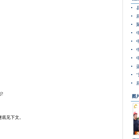
!
图
谜底见下文。