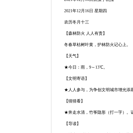
2021年12月16日 星期四
农历冬月十三
【森林防火 人人有责】
冬春草枯树叶黄，护林防火记心上。
【天气】
★今日：雨，9～13℃。
【文明寄语】
★人人参与，为争创文明城市增光添彩
【猜猜看】
★奔走水清，竹筝隐形（打一字）。
【导读】