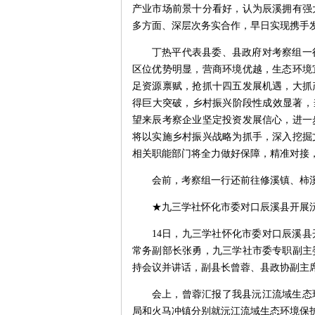
产业市场前景十分看好，认为辰溪拥有强
多方面、深层次务实合作，早日实现携手
丁热平代表县委、县政府对考察组一
区位优势明显，营商环境优越，生态环境
足资源禀赋，抢抓十四五发展机遇，大抓
得巨大突破，乡村振兴阶段性成效显著，
望来辰考察企业坚定投资发展信心，进一
将以实施乡村振兴战略为抓手，深入挖掘
相关职能部门将全力做好保障，精准对接
会前，考察组一行还前往修溪镇、柿溪
★九三学社怀化市委对口辰溪县开展
14日，九三学社怀化市委对口辰溪
常务副部长张勇，九三学社市委专职副主
持会议并讲话，副县长曾蓉、县政协副主
会上，曾蓉汇报了我县沅江流域生态
局和火马冲镇分别就沅江流域生态环境保