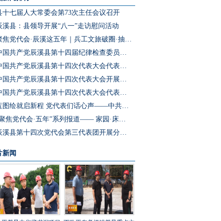
县十七届人大常委会第73次主任会议召开
辰溪县：县领导开展“八一”走访慰问活动
聚焦党代会·辰溪这五年｜兵工文旅破圈·抽水蓄能冲刺·园区集群成势 辰溪把产业“老底子”变为发展“新引擎”
中国共产党辰溪县第十四届纪律检查委员会第一次全体会议召开
中国共产党辰溪县第十四次代表大会代表团第四次会议开展分团预选
中国共产党辰溪县第十四次代表大会开展代表团第三次会议分团讨论
中国共产党辰溪县第十四次代表大会代表团第二次会议开展分团讨论
蓝图绘就启新程 党代表们话心声——中共辰溪县第十四次党代会代表访谈
“聚焦党代会·五年”系列报道—— 家园·床位·课桌三个坐标读懂辰溪民生温度
辰溪县第十四次党代会第三代表团开展分团讨论
片新闻