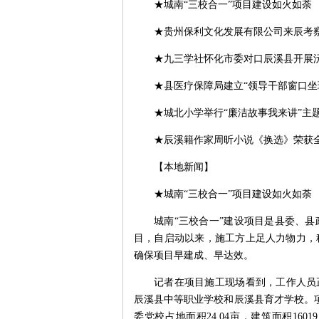
★城南“三校合一”项目建设如火如荼
★贵州保利文化发展有限公司来辰考
★九三学社怀化市委对口辰溪县开展
★县医疗保障局建立“领导干部窗口坐
★城北小学举行“廉洁故事我来讲”主
★辰溪籍作家周昕小说《换选》荣获
【本地新闻】
★城南“三校合一”项目建设如火如荼
城南“三校合一”建设项目是县委、
目，自启动以来，施工方上足人力物力，
确保项目早建成、早达效。
记者在项目施工现场看到，工作人员
辰溪县中等职业学校和辰溪县育才学校。项目前
委党校占地面积24.04亩，建筑面积16019