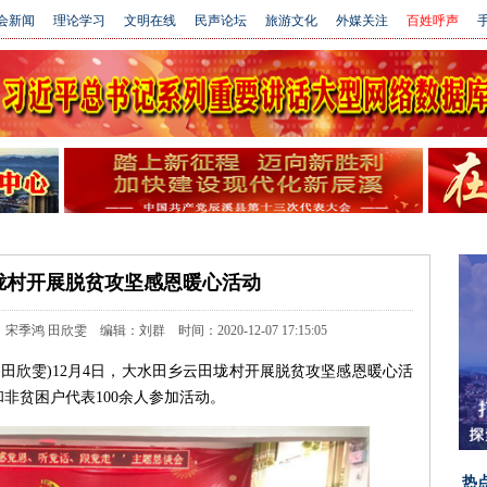
会新闻
理论学习
文明在线
民声论坛
旅游文化
外媒关注
百姓呼声
手
垅村开展脱贫攻坚感恩暖心活动
 田欣雯 编辑：刘群 时间：2020-12-07 17:15:05
 田欣雯)
12月4日，大水田乡云田垅村开展
脱贫攻坚
感恩暖心活
非贫困户代表100余人参加活动。
热