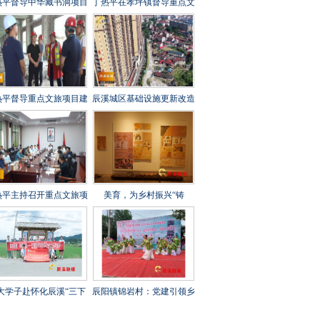
热平督导中华藏书洞项目
丁热平在孝坪镇督导重点文
设工作时强调 全力攻坚
旅项目建设时强调 紧盯节
刺 守牢安全底线 打造经
点 全力冲刺 高标准高质量
起检验的精品文旅项目
高效率推进项目建设
热平督导重点文旅项目建
辰溪城区基础设施更新改造
工作时强调 以匠心打造
工程全速推进
年兵工文化传承新地标
热平主持召开重点文旅项
美育，为乡村振兴“铸
建设调度会 全力打造“福
魂”——辰溪县罗子山瑶族
地怀化”文旅新秀
乡学校开展大树艺术节
大学子赴怀化辰溪“三下
辰阳镇锦岩村：党建引领乡
”：稻花“鱼”里说丰年，
村振兴 文艺汇演助力乡风