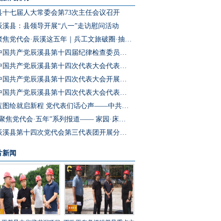
县十七届人大常委会第73次主任会议召开
辰溪县：县领导开展“八一”走访慰问活动
聚焦党代会·辰溪这五年｜兵工文旅破圈·抽水蓄能冲刺·园区集群成势 辰溪把产业“老底子”变为发展“新引擎”
中国共产党辰溪县第十四届纪律检查委员会第一次全体会议召开
中国共产党辰溪县第十四次代表大会代表团第四次会议开展分团预选
中国共产党辰溪县第十四次代表大会开展代表团第三次会议分团讨论
中国共产党辰溪县第十四次代表大会代表团第二次会议开展分团讨论
蓝图绘就启新程 党代表们话心声——中共辰溪县第十四次党代会代表访谈
“聚焦党代会·五年”系列报道—— 家园·床位·课桌三个坐标读懂辰溪民生温度
辰溪县第十四次党代会第三代表团开展分团讨论
片新闻