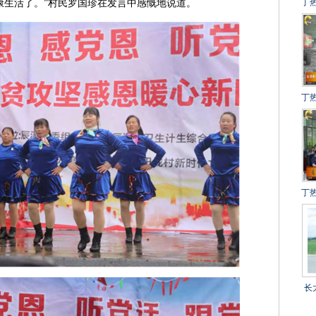
丁
康生活了。”村民罗国珍在发言中感慨地说道。
建
冲
得
丁
设
百
丁
目
长
乡