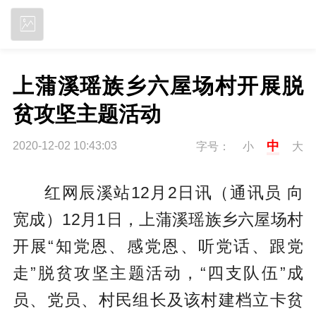
立即下载
上蒲溪瑶族乡六屋场村开展脱
贫攻坚主题活动
中
2020-12-02 10:43:03
字号：
小
大
红网辰溪站12月2日讯（通讯员 向
宽成）
12月1日，上蒲溪瑶族乡六屋场村
开展“知党恩、感党恩、听党话、跟党
走”脱贫攻坚主题活动，“四支队伍”成
员、党员、村民组长及该村建档立卡贫