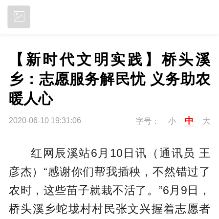
立即下载
【新时代文明实践】桥头溪
乡：志愿服务解民忧 义务助农
暖人心
中
2020-06-10 19:31:06
字号：
小
大
红网辰溪站6月10日讯（通讯员 王
彦杰）“感谢你们帮我插秧，不然错过了
农时，这些苗子就栽不活了。”6月9日，
桥头溪乡蛇垅村村民张文兴握着志愿者