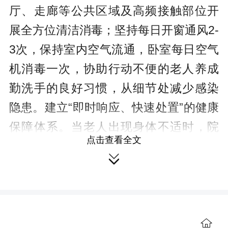
厅、走廊等公共区域及高频接触部位开
展全方位清洁消毒；坚持每日开窗通风2-
3次，保持室内空气流通，卧室每日空气
机消毒一次，协助行动不便的老人养成
勤洗手的良好习惯，从细节处减少感染
隐患。
建立“即时响应、快速处置”的健康
保障体系。当老人出现身体不适时，院
点击查看全文
内专业医护团队可第一时间到场诊断处

置，为长者提供“家门口”的医疗服务。同
时
为每位老人建立专属健康档案，建立
晨检、午检及健康申报制度，对符合条
件的老人接种流感疫苗与肺炎疫苗，从
