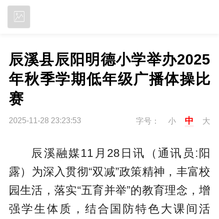
立即下载
辰溪县辰阳明德小学举办2025
年秋季学期低年级广播体操比
赛
中
2025-11-28 23:23:53
字号：
小
大
辰溪融媒11月28日讯（通讯员:阳
露
）
为深入贯彻“双减”政策精神，丰富校
园生活，落实“五育并举”的教育理念，增
强学生体质，结合国防特色大课间活