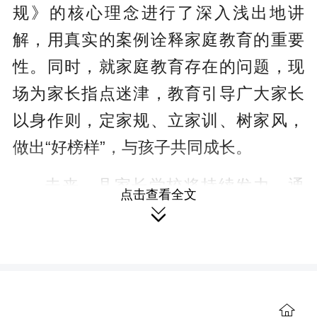
规》的核心理念进行了深入浅出地讲
解，用真实的案例诠释家庭教育的重要
性。同时，就家庭教育存在的问题，现
场为家长指点迷津，教育引导广大家长
以身作则，定家规、立家训、树家风，
做出“好榜样”，与孩子共同成长。
未来，县家长学校将持续发力，通
点击查看全文
过多样化课程和活动，为家长赋能，推

动全县家庭教育水平提升，助力孩子全
面发展，让家校共育之花在全县绽放。
【责编 康卉】
