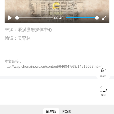
00:40
P
E
来源：辰溪县融媒体中心
l
n
编辑：吴育林
a
t
y
e
本文链接：
r
http://wap.chenxinews.cn/content/646947/69/14815057.html

f
回首页
u

l
返 回
l
s
触屏版
PC端