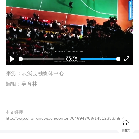
y
00:35
P
E
来源：辰溪县融媒体中心
l
n
编辑：吴育林
a
t
y
e
本文链接：
r
http://wap.chenxinews.cn/content/646947/68/14812383.html

f
回首页
u