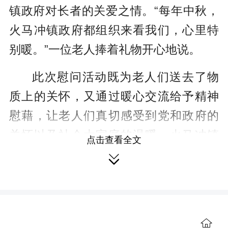
镇政府对长者的关爱之情。“每年中秋，
火马冲镇政府都组织来看我们，心里特
别暖。”一位老人捧着礼物开心地说。
此次慰问活动既为老人们送去了物
质上的关怀，又通过暖心交流给予精神
慰藉，让老人们真切感受到党和政府的
关怀以及社会大家庭的温暖。火马冲镇
点击查看全文
也将持续聚焦老年人的需求，用心用情

做好养老服务工作，不断提升老年人的
幸福感、获得感和安全感，让老人群体
安享幸福晚年。
