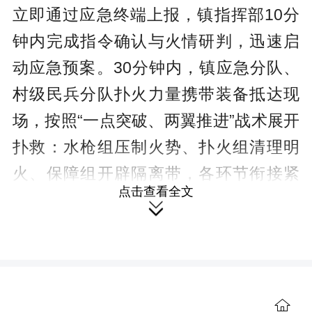
立即通过应急终端上报，镇指挥部10分
钟内完成指令确认与火情研判，迅速启
动应急预案。30分钟内，镇应急分队、
村级民兵分队扑火力量携带装备抵达现
场，按照“一点突破、两翼推进”战术展开
扑救：水枪组压制火势、扑火组清理明
火、保障组开辟隔离带，各环节衔接紧
点击查看全文
密。演练全程严格对标“1小时处置反

馈”要求，明火扑灭后，队员立即开展“人
墙式”余火排查，医疗组在现场随时待
命，确保在出现人员受伤的情况下能够
及时进行救治。在全体参演人员的共同
