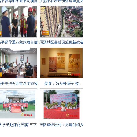
热平督导中华藏书洞项目
丁热平在孝坪镇督导重点文
设工作时强调 全力攻坚
旅项目建设时强调 紧盯节
刺 守牢安全底线 打造经
点 全力冲刺 高标准高质量
起检验的精品文旅项目
高效率推进项目建设
热平督导重点文旅项目建
辰溪城区基础设施更新改造
工作时强调 以匠心打造
工程全速推进
年兵工文化传承新地标
热平主持召开重点文旅项
美育，为乡村振兴“铸
建设调度会 全力打造“福
魂”——辰溪县罗子山瑶族
地怀化”文旅新秀
乡学校开展大树艺术节
大学子赴怀化辰溪“三下
辰阳镇锦岩村：党建引领乡
”：稻花“鱼”里说丰年，
村振兴 文艺汇演助力乡风