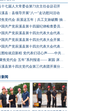
县十七届人大常委会第73次主任会议召开
辰溪县：县领导开展“八一”走访慰问活动
聚焦党代会·辰溪这五年｜兵工文旅破圈·抽水蓄能冲刺·园区集群成势 辰溪把产业“老底子”变为发展“新引擎”
中国共产党辰溪县第十四届纪律检查委员会第一次全体会议召开
中国共产党辰溪县第十四次代表大会代表团第四次会议开展分团预选
中国共产党辰溪县第十四次代表大会开展代表团第三次会议分团讨论
中国共产党辰溪县第十四次代表大会代表团第二次会议开展分团讨论
蓝图绘就启新程 党代表们话心声——中共辰溪县第十四次党代会代表访谈
“聚焦党代会·五年”系列报道—— 家园·床位·课桌三个坐标读懂辰溪民生温度
辰溪县第十四次党代会第三代表团开展分团讨论
片新闻