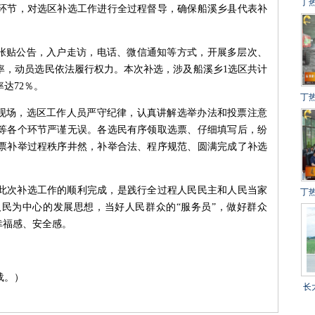
丁
环节，对选区补选工作进行全过程督导，确保船溪乡县代表补
建
冲
过张贴公告，入户走访，电话、微信通知等方式，开展多层次、
得
率，动员选民依法履行权力。本次补选，涉及船溪乡1选区共计
率达72％。
丁
举现场，选区工作人员严守纪律，认真讲解选举办法和投票注意
设
等各个环节严谨无误。各选民有序领取选票、仔细填写后，纷
百
票补举过程秩序井然，补举合法、程序规范、圆满完成了补选
此次补选工作的顺利完成，是践行全过程人民民主和人民当家
丁
民为中心的发展思想，当好人民群众的“服务员”，做好群众
目
幸福感、安全感。
载。）
长
乡