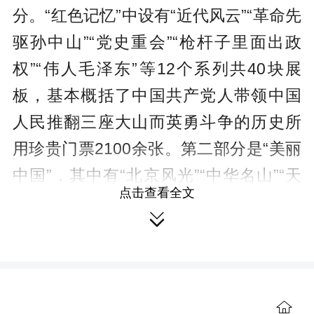
分。“红色记忆”中设有“近代风云”“革命先
驱孙中山”“党史重会”“枪杆子里面出政
权”“伟人毛泽东”等12个系列共40块展
板，基本概括了中国共产党人带领中国
人民推翻三座大山而英勇斗争的历史所
用珍贵门票2100余张。第二部分是“美丽
中国”，其中有“北京风光”“中华名山”“天
点击查看全文
下苏杭”“神州大地”等15个系列共50块展

板，贴用门票约2300张。一张门票就是
一个故事，一张门票就是一个精彩的回
忆。历时三个月的展览吸引了3000多名

群众到场参观。