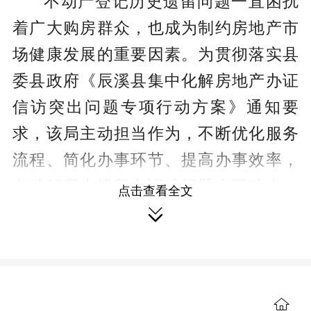
不动产登记历史遗留问题一直困扰
着广大购房群众，也成为制约房地产市
场健康发展的重要因素。为贯彻落实县
委县政府《辰溪县集中化解房地产办证
信访突出问题专项行动方案》通知要
求，该局主动担当作为，不断优化服务
流程、简化办事环节、提高办事效率，
在破解历史遗留办证难问题上下功夫、
点击查看全文

出实招。
成立以局长为组长、分管领导为副
组长，不动产登记中心及相关股室负责
人为成员的领导小组，针对登记工作中
