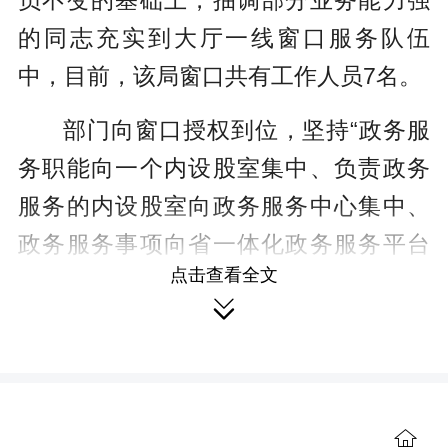
员不变的基础上，抽调部分业务能力强
的同志充实到大厅一线窗口服务队伍
中，目前，该局窗口共有工作人员7名。
部门向窗口授权到位，坚持“政务服
务职能向一个内设股室集中、负责政务
服务的内设股室向政务服务中心集中、
政务服务事项向省一体化政务服务平台
点击查看全文
集中”，落实＂三集中三到位＂要求，将

政务服务事项集中到自然资源窗口，实
现“只进一扇门”“只到一个窗”“最多跑一
次”。
