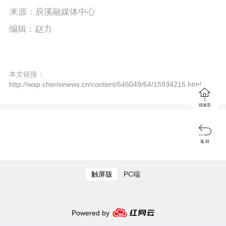
P
E
a
来源：辰溪融媒体中心
l
n
y
编辑：赵力
a
t
y
e
本文链接：
r
http://wap.chenxinews.cn/content/646049/64/15934215.html

f
回首页
u

l
返 回
l
s
触屏版
PC端
c
r
Powered by