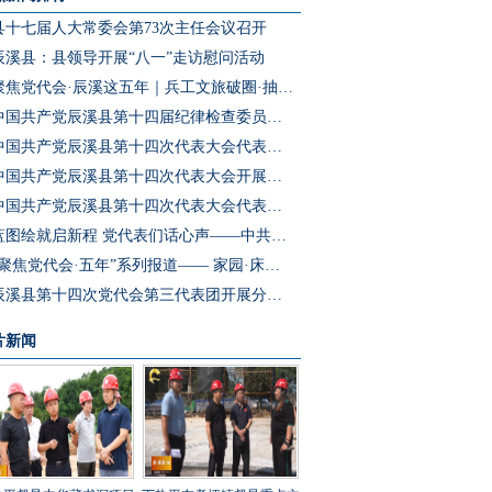
县十七届人大常委会第73次主任会议召开
辰溪县：县领导开展“八一”走访慰问活动
聚焦党代会·辰溪这五年｜兵工文旅破圈·抽水蓄能冲刺·园区集群成势 辰溪把产业“老底子”变为发展“新引擎”
中国共产党辰溪县第十四届纪律检查委员会第一次全体会议召开
中国共产党辰溪县第十四次代表大会代表团第四次会议开展分团预选
中国共产党辰溪县第十四次代表大会开展代表团第三次会议分团讨论
中国共产党辰溪县第十四次代表大会代表团第二次会议开展分团讨论
蓝图绘就启新程 党代表们话心声——中共辰溪县第十四次党代会代表访谈
“聚焦党代会·五年”系列报道—— 家园·床位·课桌三个坐标读懂辰溪民生温度
辰溪县第十四次党代会第三代表团开展分团讨论
片新闻