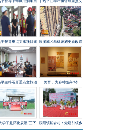
热平督导中华藏书洞项目
丁热平在孝坪镇督导重点文
设工作时强调 全力攻坚
旅项目建设时强调 紧盯节
刺 守牢安全底线 打造经
点 全力冲刺 高标准高质量
起检验的精品文旅项目
高效率推进项目建设
热平督导重点文旅项目建
辰溪城区基础设施更新改造
工作时强调 以匠心打造
工程全速推进
年兵工文化传承新地标
热平主持召开重点文旅项
美育，为乡村振兴“铸
建设调度会 全力打造“福
魂”——辰溪县罗子山瑶族
地怀化”文旅新秀
乡学校开展大树艺术节
大学子赴怀化辰溪“三下
辰阳镇锦岩村：党建引领乡
”：稻花“鱼”里说丰年，
村振兴 文艺汇演助力乡风