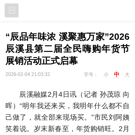
立即下载
“辰品年味浓 溪聚惠万家”2026
辰溪县第二届全民嗨购年货节
展销活动正式启幕
中
2026-02-04 21:03:32
字号：
小
大
辰溪融媒2月4日讯（记者 孙茂琼 向
晖）“明年我还来买，我明年什么都不自
己做了，就全部来现场买。”市民刘阿姨
笑着说。岁末新春至，年货购销旺。2月