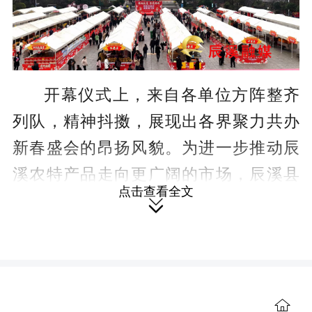
开幕仪式上，来自各单位方阵整齐
列队，精神抖擞，展现出各界聚力共办
新春盛会的昂扬风貌。为进一步推动辰
溪农特产品走向更广阔的市场，辰溪县
点击查看全文
人民政府副县长余学泉与省农业集团副

总经理杨宇翱签订农产品供应合作协
议。县委常委、副县长潘谋志现场宣布
年货节正式启幕。
