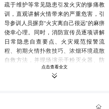
疏于维护等常见隐患引发火灾的惨痛教
训，直观讲解火情带来的严重危害，引
导参训人员摒弃“火灾离自己很远”的麻痹
侥幸心理。同时，消防宣传员逐项讲解
日常隐患自查要点、火灾规范报警流
程、初期火情扑救技巧、浓烟环境疏散
自救方法，并现场演示干粉灭火器、防
点击查看全文
烟面罩操作步骤，确保人人看得懂、学

得会、用得上。
