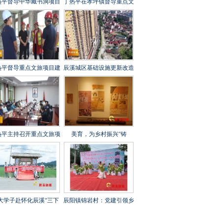
热平督导中华藏书洞项目
丁热平在孝坪镇督导重点文
设工作时强调 全力攻坚
旅项目建设时强调 紧盯节
刺 守牢安全底线 打造经
点 全力冲刺 高标准高质量
起检验的精品文旅项目
高效率推进项目建设
热平督导重点文旅项目建
辰溪城区基础设施更新改造
工作时强调 以匠心打造
工程全速推进
年兵工文化传承新地标
热平主持召开重点文旅项
美育，为乡村振兴“铸
建设调度会 全力打造“福
魂”——辰溪县罗子山瑶族
地怀化”文旅新秀
乡学校开展大树艺术节
大学子赴怀化辰溪“三下
辰阳镇锦岩村：党建引领乡
”：稻花“鱼”里说丰年，
村振兴 文艺汇演助力乡风