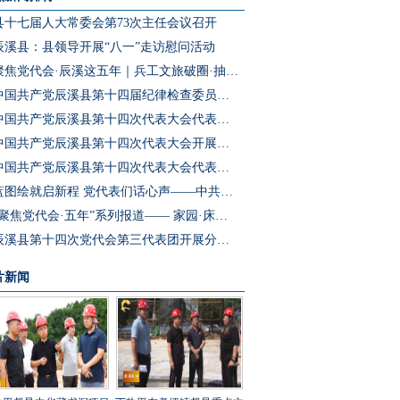
县十七届人大常委会第73次主任会议召开
辰溪县：县领导开展“八一”走访慰问活动
聚焦党代会·辰溪这五年｜兵工文旅破圈·抽水蓄能冲刺·园区集群成势 辰溪把产业“老底子”变为发展“新引擎”
中国共产党辰溪县第十四届纪律检查委员会第一次全体会议召开
中国共产党辰溪县第十四次代表大会代表团第四次会议开展分团预选
中国共产党辰溪县第十四次代表大会开展代表团第三次会议分团讨论
中国共产党辰溪县第十四次代表大会代表团第二次会议开展分团讨论
蓝图绘就启新程 党代表们话心声——中共辰溪县第十四次党代会代表访谈
“聚焦党代会·五年”系列报道—— 家园·床位·课桌三个坐标读懂辰溪民生温度
辰溪县第十四次党代会第三代表团开展分团讨论
片新闻