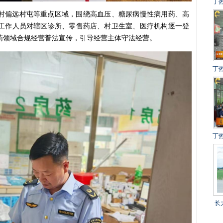
丁
村偏远村屯等重点区域，围绕高血压、糖尿病慢性病用药、高
建
工作人员对辖区诊所、零售药店、村卫生室、医疗机构逐一登
冲
药领域合规经营普法宣传，引导经营主体守法经营。
得
丁
设
百
丁
目
长
乡