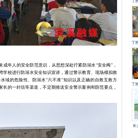
丁
建
冲
得
丁
设
百
未成年人的安全防范意识，从思想深处拧紧防溺水“安全阀”，
湾学校进行防溺水安全知识宣讲，通过警示教育、现场模拟救
水域的危险性、防溺水“六不准”知识以及正确的自救互救方
丁
家长的一封信等渠道，不定期推送安全警示案例和防范要点，
目
长
乡