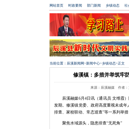
网站首页
时政要闻
部门新闻
乡镇动态
社
当前位置：
辰溪新闻网
>
新闻中心
>
乡镇动态
>
正文
修溪镇：多措并举筑牢防
来源：辰溪融媒 作者：文维霞
辰溪融媒6月4日讯（通讯员 文维霞
发期。修溪镇党委、政府高度重视未成年
排查、家校联动、常态巡查”等一系列举
聚焦水域源头，隐患排查“无死角”