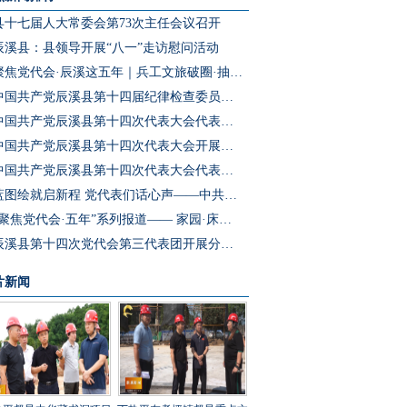
县十七届人大常委会第73次主任会议召开
辰溪县：县领导开展“八一”走访慰问活动
聚焦党代会·辰溪这五年｜兵工文旅破圈·抽水蓄能冲刺·园区集群成势 辰溪把产业“老底子”变为发展“新引擎”
中国共产党辰溪县第十四届纪律检查委员会第一次全体会议召开
中国共产党辰溪县第十四次代表大会代表团第四次会议开展分团预选
中国共产党辰溪县第十四次代表大会开展代表团第三次会议分团讨论
中国共产党辰溪县第十四次代表大会代表团第二次会议开展分团讨论
蓝图绘就启新程 党代表们话心声——中共辰溪县第十四次党代会代表访谈
“聚焦党代会·五年”系列报道—— 家园·床位·课桌三个坐标读懂辰溪民生温度
辰溪县第十四次党代会第三代表团开展分团讨论
片新闻