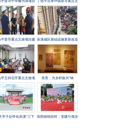
热平督导中华藏书洞项目
丁热平在孝坪镇督导重点文
设工作时强调 全力攻坚
旅项目建设时强调 紧盯节
刺 守牢安全底线 打造经
点 全力冲刺 高标准高质量
起检验的精品文旅项目
高效率推进项目建设
热平督导重点文旅项目建
辰溪城区基础设施更新改造
工作时强调 以匠心打造
工程全速推进
年兵工文化传承新地标
热平主持召开重点文旅项
美育，为乡村振兴“铸
建设调度会 全力打造“福
魂”——辰溪县罗子山瑶族
地怀化”文旅新秀
乡学校开展大树艺术节
大学子赴怀化辰溪“三下
辰阳镇锦岩村：党建引领乡
”：稻花“鱼”里说丰年，
村振兴 文艺汇演助力乡风