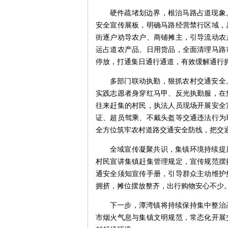
硬件疏堵划边界，根治马路占道现象
安全宣传展板，明确马路经营禁行区域，
街逐户劝导农户、商铺摊主，引导流动农
运占道农产品、日用货品，全面清理马路
停放，打通集日通行通道，有效缓解通行
多部门联动执勤，狠抓农村交通安全
实践志愿者身穿红马甲、反光执勤服，在
往来赶集的村民，执法人员现场开展安全
证、超员驾乘、不戴头盔等交通违法行为
全方位筑牢农村道路交通安全防线，把交
全域宣传凝聚共识，集镇环境持续提
村民宣讲集镇赶集管理规定，宣传规范摆
通安全须知宣传手册，引导群众主动维护
拥挤，摊位摆放整齐，出行购物安心不少
下一步，潭湾镇将持续保持集中整治
市烟火气息与集镇文明规范，常态化开展