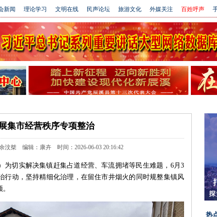
会新闻
理论学习
文明在线
民声论坛
旅游文化
外媒关注
百姓呼声
手
展集市经营秩序专项整治
 编辑：康卉 时间：2026-06-03 20:16:42
）为切实解决集镇赶集占道经营、车流拥堵等民生难题，6月3
治行动，坚持精细化治理，在留住市井烟火的同时规整集镇风
顾。
热