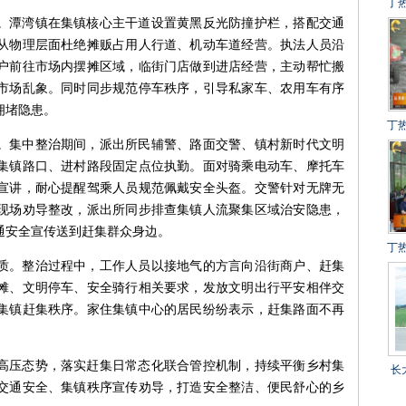
丁
。潭湾镇在集镇核心主干道设置黄黑反光防撞护栏，搭配交通
建
从物理层面杜绝摊贩占用人行道、机动车道经营。执法人员沿
冲
户前往市场内摆摊区域，临街门店做到进店经营，主动帮忙搬
得
市场乱象。同时同步规范停车秩序，引导私家车、农用车有序
拥堵隐患。
丁
。集中整治期间，派出所民辅警、路面交警、镇村新时代文明
设
集镇路口、进村路段固定点位执勤。面对骑乘电动车、摩托车
百
宣讲，耐心提醒驾乘人员规范佩戴安全头盔。交警针对无牌无
现场劝导整改，派出所同步排查集镇人流聚集区域治安隐患，
通安全宣传送到赶集群众身边。
丁
质。整治过程中，工作人员以接地气的方言向沿街商户、赶集
目
摊、文明停车、安全骑行相关要求，发放文明出行平安相伴交
集镇赶集秩序。家住集镇中心的居民纷纷表示，赶集路面不再
。
高压态势，落实赶集日常态化联合管控机制，持续平衡乡村集
长
交通安全、集镇秩序宣传劝导，打造安全整洁、便民舒心的乡
乡