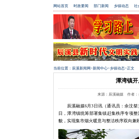
网站首页
时政要闻
部门新闻
乡镇动态
社
当前位置：
辰溪新闻网
>
新闻中心
>
乡镇动态
>
正文
潭湾镇开
来源：辰溪融媒 作者：余汶桀
辰溪融媒6月3日讯（通讯员：余汶桀
日，潭湾镇统筹部署集镇赶集秩序专项整
貌，实现集市烟火暖意与整洁秩序双向兼