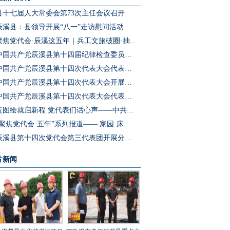
县十七届人大常委会第73次主任会议召开
辰溪县：县领导开展“八一”走访慰问活动
聚焦党代会·辰溪这五年｜兵工文旅破圈·抽水蓄能冲刺·园区集群成势 辰溪把产业“老底子”变为发展“新引擎”
中国共产党辰溪县第十四届纪律检查委员会第一次全体会议召开
中国共产党辰溪县第十四次代表大会代表团第四次会议开展分团预选
中国共产党辰溪县第十四次代表大会开展代表团第三次会议分团讨论
中国共产党辰溪县第十四次代表大会代表团第二次会议开展分团讨论
蓝图绘就启新程 党代表们话心声——中共辰溪县第十四次党代会代表访谈
“聚焦党代会·五年”系列报道—— 家园·床位·课桌三个坐标读懂辰溪民生温度
辰溪县第十四次党代会第三代表团开展分团讨论
片新闻