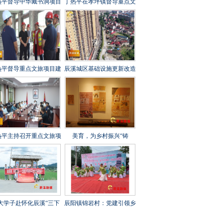
热平督导中华藏书洞项目
丁热平在孝坪镇督导重点文
设工作时强调 全力攻坚
旅项目建设时强调 紧盯节
刺 守牢安全底线 打造经
点 全力冲刺 高标准高质量
起检验的精品文旅项目
高效率推进项目建设
热平督导重点文旅项目建
辰溪城区基础设施更新改造
工作时强调 以匠心打造
工程全速推进
年兵工文化传承新地标
热平主持召开重点文旅项
美育，为乡村振兴“铸
建设调度会 全力打造“福
魂”——辰溪县罗子山瑶族
地怀化”文旅新秀
乡学校开展大树艺术节
大学子赴怀化辰溪“三下
辰阳镇锦岩村：党建引领乡
”：稻花“鱼”里说丰年，
村振兴 文艺汇演助力乡风