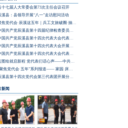
县十七届人大常委会第73次主任会议召开
辰溪县：县领导开展“八一”走访慰问活动
聚焦党代会·辰溪这五年｜兵工文旅破圈·抽水蓄能冲刺·园区集群成势 辰溪把产业“老底子”变为发展“新引擎”
中国共产党辰溪县第十四届纪律检查委员会第一次全体会议召开
中国共产党辰溪县第十四次代表大会代表团第四次会议开展分团预选
中国共产党辰溪县第十四次代表大会开展代表团第三次会议分团讨论
中国共产党辰溪县第十四次代表大会代表团第二次会议开展分团讨论
蓝图绘就启新程 党代表们话心声——中共辰溪县第十四次党代会代表访谈
“聚焦党代会·五年”系列报道—— 家园·床位·课桌三个坐标读懂辰溪民生温度
辰溪县第十四次党代会第三代表团开展分团讨论
片新闻