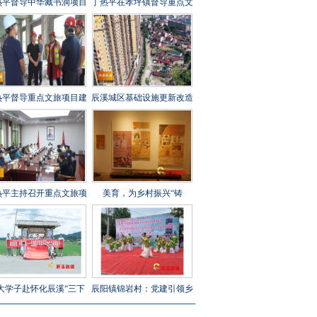
热平督导中华藏书洞项目
丁热平在孝坪镇督导重点文
设工作时强调 全力攻坚
旅项目建设时强调 紧盯节
刺 守牢安全底线 打造经
点 全力冲刺 高标准高质量
起检验的精品文旅项目
高效率推进项目建设
热平督导重点文旅项目建
辰溪城区基础设施更新改造
工作时强调 以匠心打造
工程全速推进
年兵工文化传承新地标
热平主持召开重点文旅项
美育，为乡村振兴“铸
建设调度会 全力打造“福
魂”——辰溪县罗子山瑶族
地怀化”文旅新秀
乡学校开展大树艺术节
大学子赴怀化辰溪“三下
辰阳镇锦岩村：党建引领乡
”：稻花“鱼”里说丰年，
村振兴 文艺汇演助力乡风