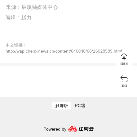
P
E
a
来源：辰溪融媒体中心
l
n
y
编辑：赵力
a
t
y
e
本文链接：
r
http://wap.chenxinews.cn/content/646040/68/16028589.html

f
回首页
u

l
返 回
l
s
触屏版
PC端
c
r
Powered by